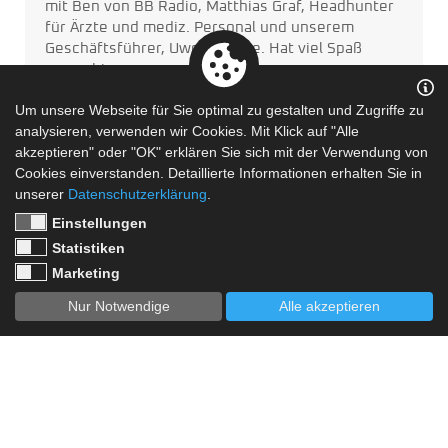
mit Ben von BB Radio, Matthias Graf, Headhunter
für Ärzte und mediz. Personal und unserem
Geschäftsführer, Uwe Hädicke. Hat viel Spaß
gemacht.
Am 27.7. von 18-19 Uhr kann man/frau uns hören:
Um unsere Webseite für Sie optimal zu gestalten und Zugriffe zu
auf 107,8 MHz im Oderland.
www.praxis-
analysieren, verwenden wir Cookies. Mit Klick auf "Alle
neuhardenberg.de
akzeptieren" oder "OK" erklären Sie sich mit der Verwendung von
Cookies einverstanden. Detaillierte Informationen erhalten Sie in
#arztneuhardenberg
#neuhardenberg
#kvbb
unserer
Datenschutzerklärung
.
#doctorswelcome
#aerztewillkommen
Einstellungen
Statistiken
Marketing
mehr erfahren
Nur Notwendige
Alle akzeptieren
13
JUN
26