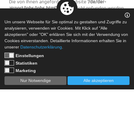
Die von Ihnen angeforderte Website
'/de/der-
airport/jobs/jobs.html'
konnte
nicht
gefunden werden.
Möglicherweise wurde die Seite gelöscht oder
Um unsere Webseite für Sie optimal zu gestalten und Zugriffe zu
verschoben.
analysieren, verwenden wir Cookies. Mit Klick auf "Alle
Folgende Seite existiert aus Ihrem angeforderten
akzeptieren" oder "OK" erklären Sie sich mit der Verwendung von
Pfad
:
de/der-airport/jobs
Cookies einverstanden. Detaillierte Informationen erhalten Sie in
unserer
Datenschutzerklärung
.
Eventuell haben Sie einen Schreibfehler in Ihrer
Einstellungen
angeforderten URL.
Statistiken
Meinten Sie vielleicht:
/de/Der-Airport/Jobs
Marketing
Nur Notwendige
Alle akzeptieren
Schauen Sie andernfalls auf unsere
Homepage
oder
treten Sie mit uns in Kontakt.