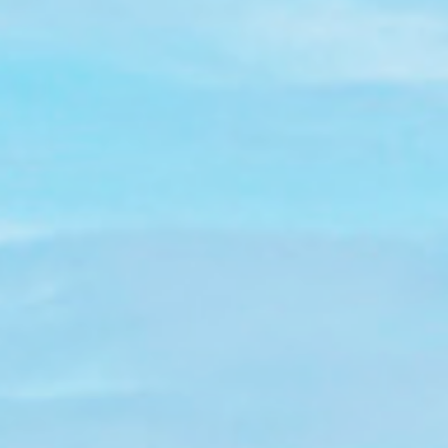
mietung
aik &