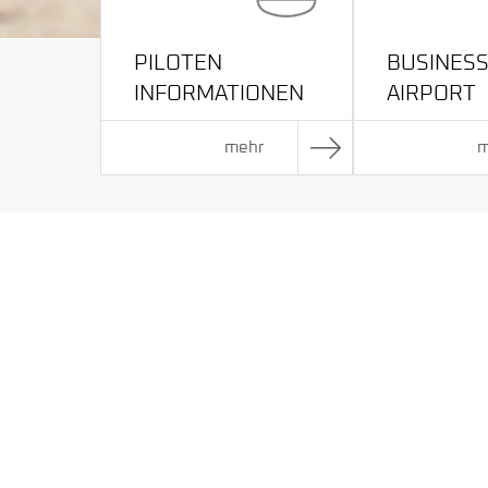
PILOTEN
BUSINES
INFORMATIONEN
AIRPORT
mehr
m
GEDENKEN AN DIE FLUGZ
Heute, am 28. Jahrestag des Absturzes der Tupol
erinnern uns an die 33 Menschen, die bei diesem 
Unter den Opfern waren Soldaten der Bundeswehr
sowie zivile Fluggäste. Sie alle wurden unerwart
auseinandergerissen, Freundschaften zerstört, un