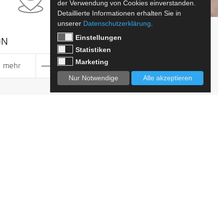
der Verwendung von Cookies einverstanden.
Detaillierte Informationen erhalten Sie in
unserer
Datenschutzerklärung
.
IMMOBILIEN &
Einstellungen
ON
VERMIETUNG
Statistiken
Marketing
mehr
mehr
Nur Notwendige
Alle akzeptieren
 inne und
Download
eugs
Rückblick zum 3.
NEUHARDENBERGER JOBFESTIVAL
2025