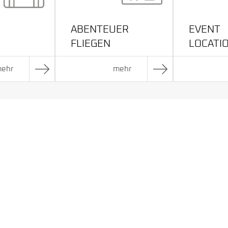
S
ABENTEUER
EVENT
FLIEGEN
LOCATI
ehr
mehr
EUGTRAGÖDIE VOM 13.9.1997
ew TU-154 der Bundeswehr vor der Küste Namibias, halten wir
tragischen Unglück ihr Leben verloren.
, Besatzungsmitglieder des beteiligten amerikanischen Flugz
et und jäh aus dem Leben gerissen. Familien wurden
d bis heute bleibt das Leid und die Trauer spürbar.