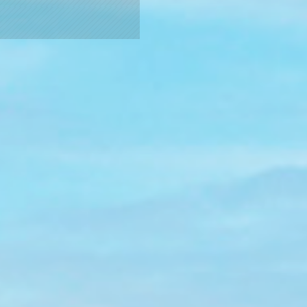
Fotogalerie
Immobilien & Ver
Presse
Bauen, Photovolt
Ökopunkte
Jobs
Broschüre
Tochterfirmen & Partner
Jobfestival